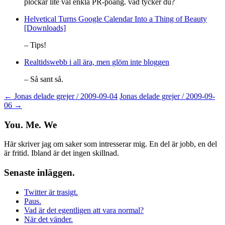
plockar lite väl enkla PR-poäng. vad tycker du?
Helvetical Turns Google Calendar Into a Thing of Beauty
[Downloads]
– Tips!
Realtidswebb i all ära, men glöm inte bloggen
– Så sant så.
Post
←
Jonas delade grejer / 2009-09-04
Jonas delade grejer / 2009-09-
06
→
navigation
You. Me. We
Här skriver jag om saker som intresserar mig. En del är jobb, en del
är fritid. Ibland är det ingen skillnad.
Senaste inläggen.
Twitter är trasigt.
Paus.
Vad är det egentligen att vara normal?
När det vänder.