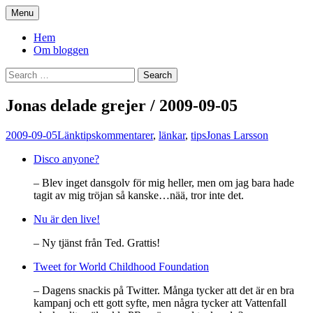
Skip
Menu
to
You. Me. We.
content
Hem
Om bloggen
Search
for:
Jonas delade grejer / 2009-09-05
2009-09-05
Länktips
kommentarer
,
länkar
,
tips
Jonas Larsson
Disco anyone?
– Blev inget dansgolv för mig heller, men om jag bara hade
tagit av mig tröjan så kanske…nää, tror inte det.
Nu är den live!
– Ny tjänst från Ted. Grattis!
Tweet for World Childhood Foundation
– Dagens snackis på Twitter. Många tycker att det är en bra
kampanj och ett gott syfte, men några tycker att Vattenfall