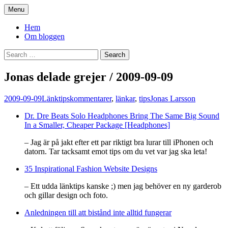
Skip
Menu
to
You. Me. We.
content
Hem
Om bloggen
Search
for:
Jonas delade grejer / 2009-09-09
2009-09-09
Länktips
kommentarer
,
länkar
,
tips
Jonas Larsson
Dr. Dre Beats Solo Headphones Bring The Same Big Sound
In a Smaller, Cheaper Package [Headphones]
– Jag är på jakt efter ett par riktigt bra lurar till iPhonen och
datorn. Tar tacksamt emot tips om du vet var jag ska leta!
35 Inspirational Fashion Website Designs
– Ett udda länktips kanske ;) men jag behöver en ny garderob
och gillar design och foto.
Anledningen till att bistånd inte alltid fungerar