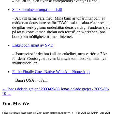
– Kul att följa en Svensk entreprenörs äventyr i Nepal.
Strax dominerar ungas innehåll
– Jag vill gärna vara med! Mina barn är tonåringar och jag
märker att deras intresse för IT/Web sakta, sakta växer och att
de gillar verktyg som underlättar deras vardag. Funderar själv
på att ta kontakt med skolan och föreslå en workshop (pro
bono) om möjligheterna med Internet.
Enkelt och smart av SVD
– Jomenvisst är det bra i all sin enkelhet, men varför ta 7 kr
för den? Förutsägbart av en bransch som försöker hitta nya
intäktsmodeller.
Flickr Finally Goes Native With An iPhone App
– Bara i USA?! #Fail.
Post
←
Jonas delade grejer / 2009-09-08
Jonas delade grejer / 2009-09-
10
→
navigation
You. Me. We
Här skriver jag om saker som intresserar mig. En del är jobb, en del