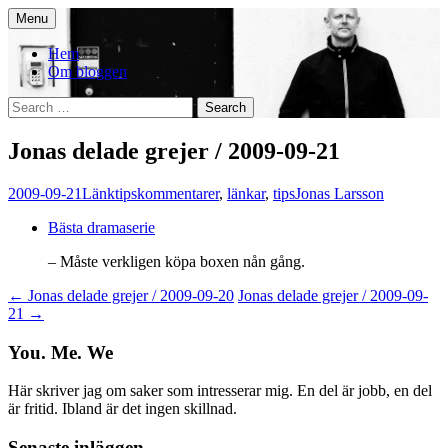
Skip
Menu
to
You. Me. We.
content
Hem
Om bloggen
Search
for:
Jonas delade grejer / 2009-09-21
2009-09-21
Länktips
kommentarer
,
länkar
,
tips
Jonas Larsson
Bästa dramaserie
– Måste verkligen köpa boxen nån gång.
Post
←
Jonas delade grejer / 2009-09-20
Jonas delade grejer / 2009-09-
21
→
navigation
You. Me. We
Här skriver jag om saker som intresserar mig. En del är jobb, en del
är fritid. Ibland är det ingen skillnad.
Senaste inläggen.