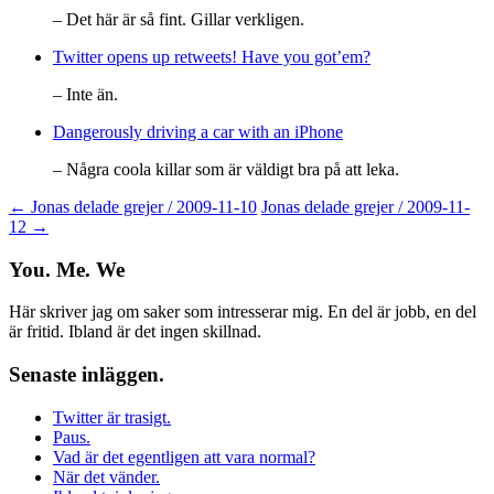
– Det här är så fint. Gillar verkligen.
Twitter opens up retweets! Have you got’em?
– Inte än.
Dangerously driving a car with an iPhone
– Några coola killar som är väldigt bra på att leka.
Post
←
Jonas delade grejer / 2009-11-10
Jonas delade grejer / 2009-11-
12
→
navigation
You. Me. We
Här skriver jag om saker som intresserar mig. En del är jobb, en del
är fritid. Ibland är det ingen skillnad.
Senaste inläggen.
Twitter är trasigt.
Paus.
Vad är det egentligen att vara normal?
När det vänder.