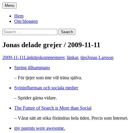
Skip
Menu
to
You. Me. We.
content
Hem
Om bloggen
Search
for:
Jonas delade grejer / 2009-11-11
2009-11-11
Länktips
kommentarer
,
länkar
,
tips
Jonas Larsson
Spring tillsammans
– För tjejer som inte vill träna själva.
Svininfluensan och sociala medier
– Sprider gärna vidare.
The Future of Search is More than Social
– Vårat sätt att söka förändras hela tiden. Precis som Internet.
my parents were awesome.