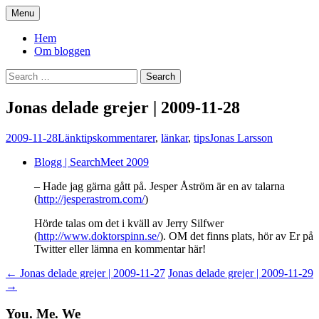
Skip
Menu
to
You. Me. We.
content
Hem
Om bloggen
Search
for:
Jonas delade grejer | 2009-11-28
2009-11-28
Länktips
kommentarer
,
länkar
,
tips
Jonas Larsson
Blogg | SearchMeet 2009
– Hade jag gärna gått på. Jesper Åström är en av talarna
(
http://jesperastrom.com/
)
Hörde talas om det i kväll av Jerry Silfwer
(
http://www.doktorspinn.se/
). OM det finns plats, hör av Er på
Twitter eller lämna en kommentar här!
Post
←
Jonas delade grejer | 2009-11-27
Jonas delade grejer | 2009-11-29
→
navigation
You. Me. We