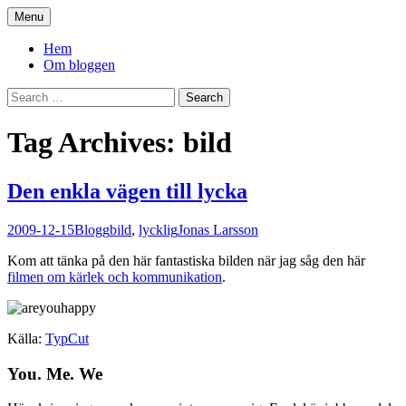
Skip
Menu
to
You. Me. We.
content
Hem
Om bloggen
Search
for:
Tag Archives: bild
Den enkla vägen till lycka
2009-12-15
Blogg
bild
,
lycklig
Jonas Larsson
Kom att tänka på den här fantastiska bilden när jag såg den här
filmen om kärlek och kommunikation
.
Källa:
TypCut
You. Me. We