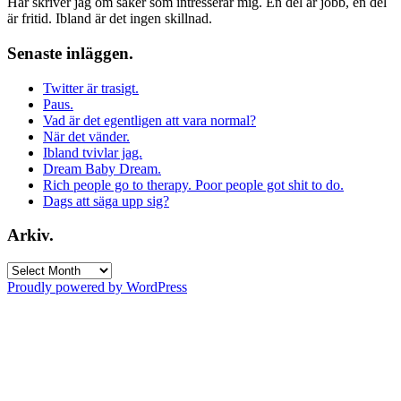
Här skriver jag om saker som intresserar mig. En del är jobb, en del
är fritid. Ibland är det ingen skillnad.
Senaste inläggen.
Twitter är trasigt.
Paus.
Vad är det egentligen att vara normal?
När det vänder.
Ibland tvivlar jag.
Dream Baby Dream.
Rich people go to therapy. Poor people got shit to do.
Dags att säga upp sig?
Arkiv.
Arkiv.
Proudly powered by WordPress