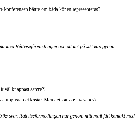
nte konferensen bättre om båda könen representeras?
beta med Rättviseförmedlingen och att det på sikt kan gynna
lir väl knappast sämre?!
osta upp vad det kostar. Men det kanske livesänds?
triks svar. Rättviseförmedlingen har genom mitt mail fått kontakt med