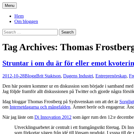
Skip
Menu
to
You. Me. We.
content
Hem
Om bloggen
Search
for:
Tag Archives: Thomas Frostber
Struntar i om du är för eller emot kvotering
2012-10-28
Blogg
Brit Staktson
,
Dagens Industri
,
Entreprenörskap
,
Fr
Den här posten kommer ur en diskussion som började i samband me
Jag följde framför allt diskussionen på Twitter och gjorde några försök
Idag bloggar Thomas Frostberg på Sydsvenskan om att det är
Sorglig
om
Internetdagarna och mångfalden
. Ämnet berör och engagerar. Ändå
När jag läste om
Di Innovation 2012
som äger rum den 12:e december i
Utvecklingsarbetet är centralt i ett framgångsrikt företag. Di In
som förkortar vägen från idé till lönsam produkt. Lyssna till d