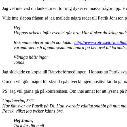
Jag vet inte vad du tänker, men för mig dyker en massa frågor upp. H
Ville inte släppa frågan så jag mailade några rader till Patrik Jönsso
Hej
Hoppas arbetet inför eventet går bra. Hur tänker du kring and
Rekommenderar att du kontaktar
http://www.rattviseformedling
varumärket och uppmärksamma andra på behovet till förändri
Vänliga hälsningar
Jonas
Jag skickade en kopia till Rättviseförmedlingen. Hoppas att Patrik sva
Om du vill göra något för skynda på utvecklingen positivt får du gärna 
PS. Jag vill gärna gå på konferensen. Om inte annat för att lyssna på
Uppdatering 5/11
Har fått svar av Patrik på Di. Han svarade väldigt snabbt på mitt mai
Patrik, vilket jag tycker känns bra.
Hej Jonas,
Tack för ditt mejl.