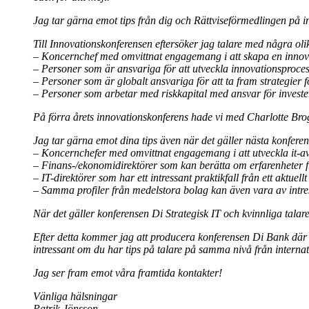
Jag tar gärna emot tips från dig och Rättviseförmedlingen på in
Till Innovationskonferensen eftersöker jag talare med några oli
– Koncernchef med omvittnat engagemang i att skapa en innova
– Personer som är ansvariga för att utveckla innovationsprocess
– Personer som är globalt ansvariga för att ta fram strategier
– Personer som arbetar med riskkapital med ansvar för invester
På förra årets innovationskonferens hade vi med Charlotte Bro
Jag tar gärna emot dina tips även när det gäller nästa konferen
– Koncernchefer med omvittnat engagemang i att utveckla it-avdel
– Finans-/ekonomidirektörer som kan berätta om erfarenheter från
– IT-direktörer som har ett intressant praktikfall från ett aktuell
– Samma profiler från medelstora bolag kan även vara av intre
När det gäller konferensen Di Strategisk IT och kvinnliga tala
Efter detta kommer jag att producera konferensen Di Bank där 
intressant om du har tips på talare på samma nivå från internat
Jag ser fram emot våra framtida kontakter!
Vänliga hälsningar
Patrik Jönsson