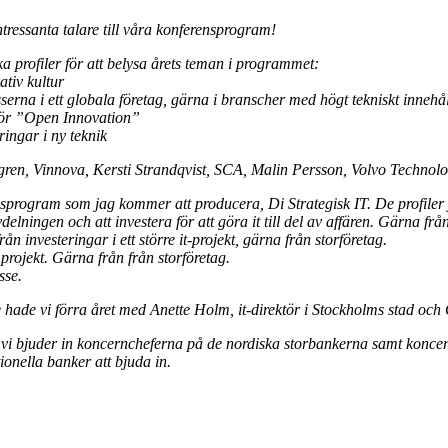
tressanta talare till våra konferensprogram!
ka profiler för att belysa årets teman i programmet:
tiv kultur
erna i ett globala företag, gärna i branscher med högt tekniskt innehål
 för ”Open Innovation”
ingar i ny teknik
gren, Vinnova, Kersti Strandqvist, SCA, Malin Persson, Volvo Technolo
sprogram som jag kommer att producera, Di Strategisk IT. De profiler j
ningen och att investera för att göra it till del av affären. Gärna från 
 investeringar i ett större it-projekt, gärna från storföretag.
t projekt. Gärna från från storföretag.
sse.
re hade vi förra året med Anette Holm, it-direktör i Stockholms stad oc
vi bjuder in koncerncheferna på de nordiska storbankerna samt koncern
ionella banker att bjuda in.