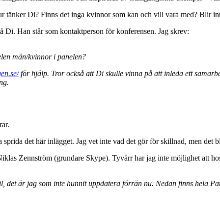
ur tänker Di? Finns det inga kvinnor som kan och vill vara med? Blir i
n på Di. Han står som kontaktperson för konferensen. Jag skrev:
elen män/kvinnor i panelen?
en.se/
för hjälp. Tror också att Di skulle vinna på att inleda ett samar
ng.
rar.
sprida det här inlägget. Jag vet inte vad det gör för skillnad, men det b
 Niklas Zennström (grundare Skype). Tyvärr har jag inte möjlighet att h
l, det är jag som inte hunnit uppdatera förrän nu. Nedan finns hela Pa