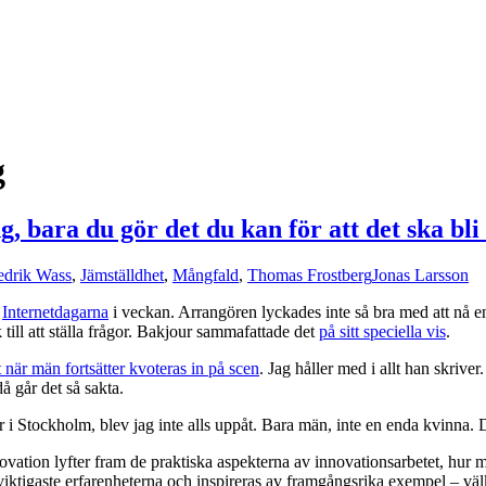
g
, bara du gör det du kan för att det ska bli 
edrik Wass
,
Jämställdhet
,
Mångfald
,
Thomas Frostberg
Jonas Larsson
d
Internetdagarna
i veckan. Arrangören lyckades inte så bra med att nå e
 till att ställa frågor. Bakjour sammafattade det
på sitt speciella vis
.
t när män fortsätter kvoteras in på scen
. Jag håller med i allt han skriver
 går det så sakta.
 Stockholm, blev jag inte alls uppåt. Bara män, inte en enda kvinna. D
novation lyfter fram de praktiska aspekterna av innovationsarbetet, hur 
e viktigaste erfarenheterna och inspireras av framgångsrika exempel – 