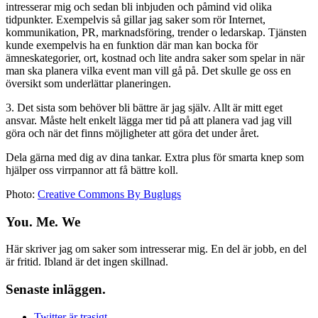
intresserar mig och sedan bli inbjuden och påmind vid olika
tidpunkter. Exempelvis så gillar jag saker som rör Internet,
kommunikation, PR, marknadsföring, trender o ledarskap. Tjänsten
kunde exempelvis ha en funktion där man kan bocka för
ämneskategorier, ort, kostnad och lite andra saker som spelar in när
man ska planera vilka event man vill gå på. Det skulle ge oss en
översikt som underlättar planeringen.
3. Det sista som behöver bli bättre är jag själv. Allt är mitt eget
ansvar. Måste helt enkelt lägga mer tid på att planera vad jag vill
göra och när det finns möjligheter att göra det under året.
Dela gärna med dig av dina tankar. Extra plus för smarta knep som
hjälper oss virrpannor att få bättre koll.
Photo:
Creative Commons By Buglugs
You. Me. We
Här skriver jag om saker som intresserar mig. En del är jobb, en del
är fritid. Ibland är det ingen skillnad.
Senaste inläggen.
Twitter är trasigt.