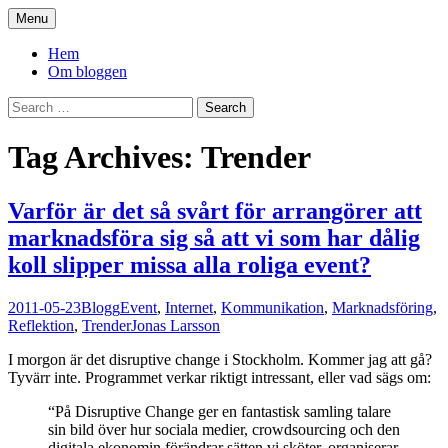
Skip
Menu
to
You. Me. We.
content
Hem
Om bloggen
Search
for:
Tag Archives: Trender
Varför är det så svårt för arrangörer att
marknadsföra sig så att vi som har dålig
koll slipper missa alla roliga event?
2011-05-23
Blogg
Event
,
Internet
,
Kommunikation
,
Marknadsföring
,
Reflektion
,
Trender
Jonas Larsson
I morgon är det disruptive change i Stockholm. Kommer jag att gå?
Tyvärr inte. Programmet verkar riktigt intressant, eller vad sägs om:
“På Disruptive Change ger en fantastisk samling talare
sin bild över hur sociala medier, crowdsourcing och den
digitala ekonomin förändrar sätten vi sköter, organiserar