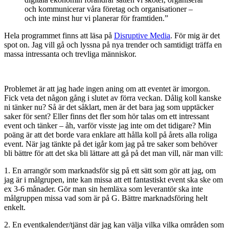
och kommunicerar våra företag och organisationer –
och inte minst hur vi planerar för framtiden.”
Hela programmet finns att läsa på
Disruptive Media
. För mig är det
spot on. Jag vill gå och lyssna på nya trender och samtidigt träffa en
massa intressanta och trevliga människor.
Problemet är att jag hade ingen aning om att eventet är imorgon.
Fick veta det någon gång i slutet av förra veckan. Dålig koll kanske
ni tänker nu? Så är det såklart, men är det bara jag som upptäcker
saker för sent? Eller finns det fler som hör talas om ett intressant
event och tänker – åh, varför visste jag inte om det tidigare? Min
poäng är att det borde vara enklare att hålla koll på årets alla roliga
event. När jag tänkte på det igår kom jag på tre saker som behöver
bli bättre för att det ska bli lättare att gå på det man vill, när man vill:
1. En arrangör som marknadsför sig på ett sätt som gör att jag, om
jag är i målgrupen, inte kan missa att ett fantastiskt event ska ske om
ex 3-6 månader. Gör man sin hemläxa som leverantör ska inte
målgruppen missa vad som är på G. Bättre marknadsföring helt
enkelt.
2. En eventkalender/tjänst där jag kan välja vilka vilka områden som