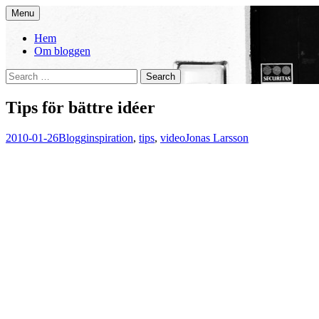
Skip
Menu
to
You. Me. We.
content
Hem
Om bloggen
Search
for:
Tips för bättre idéer
2010-01-26
Blogg
inspiration
,
tips
,
video
Jonas Larsson