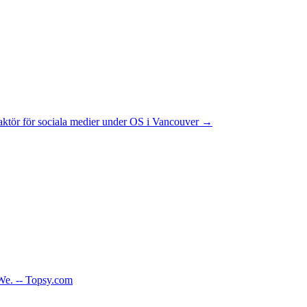
aktör för sociala medier under OS i Vancouver
→
 We. -- Topsy.com