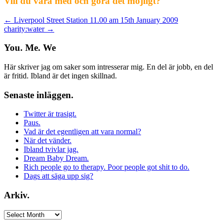
Vill du vara med och göra det möjligt?
Post
←
Liverpool Street Station 11.00 am 15th January 2009
charity:water
→
navigation
You. Me. We
Här skriver jag om saker som intresserar mig. En del är jobb, en del
är fritid. Ibland är det ingen skillnad.
Senaste inläggen.
Twitter är trasigt.
Paus.
Vad är det egentligen att vara normal?
När det vänder.
Ibland tvivlar jag.
Dream Baby Dream.
Rich people go to therapy. Poor people got shit to do.
Dags att säga upp sig?
Arkiv.
Arkiv.