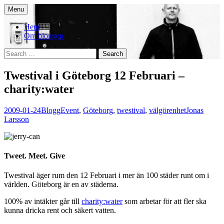
Skip
Menu
to
You. Me. We.
content
Hem
Om bloggen
Search
for:
Twestival i Göteborg 12 Februari –
charity:water
2009-01-24
Blogg
Event
,
Göteborg
,
twestival
,
välgörenhet
Jonas
Larsson
Tweet. Meet. Give
Twestival äger rum den 12 Februari i mer än 100 städer runt om i
världen. Göteborg är en av städerna.
100% av intäkter går till
charity:water
som arbetar för att fler ska
kunna dricka rent och säkert vatten.