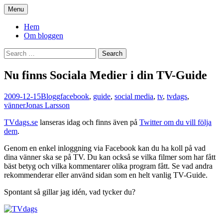
Skip
Menu
to
You. Me. We.
content
Hem
Om bloggen
Search
for:
Nu finns Sociala Medier i din TV-Guide
2009-12-15
Blogg
facebook
,
guide
,
social media
,
tv
,
tvdags
,
vänner
Jonas Larsson
TVdags.se
lanseras idag och finns även på
Twitter om du vill följa
dem
.
Genom en enkel inloggning via Facebook kan du ha koll på vad
dina vänner ska se på TV. Du kan också se vilka filmer som har fått
bäst betyg och vilka kommentarer olika program fått. Se vad andra
rekommenderar eller använd sidan som en helt vanlig TV-Guide.
Spontant så gillar jag idén, vad tycker du?