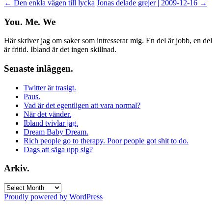
Post
←
Den enkla vägen till lycka
Jonas delade grejer | 2009-12-16
→
navigation
You. Me. We
Här skriver jag om saker som intresserar mig. En del är jobb, en del
är fritid. Ibland är det ingen skillnad.
Senaste inläggen.
Twitter är trasigt.
Paus.
Vad är det egentligen att vara normal?
När det vänder.
Ibland tvivlar jag.
Dream Baby Dream.
Rich people go to therapy. Poor people got shit to do.
Dags att säga upp sig?
Arkiv.
Arkiv.
Proudly powered by WordPress