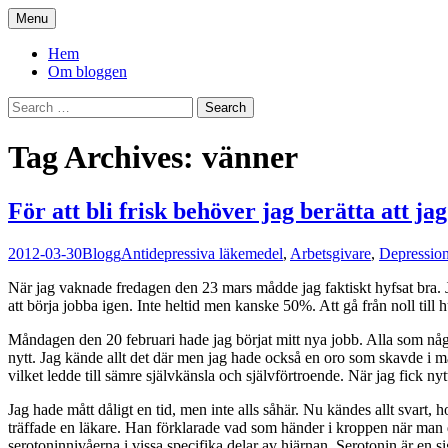
Skip
Menu
to
You. Me. We.
content
Hem
Om bloggen
Search
for:
Tag Archives: vänner
För att bli frisk behöver jag berätta att jag
2012-03-30
Blogg
Antidepressiva läkemedel
,
Arbetsgivare
,
Depressio
När jag vaknade fredagen den 23 mars mådde jag faktiskt hyfsat bra. 
att börja jobba igen. Inte heltid men kanske 50%. Att gå från noll till
Måndagen den 20 februari hade jag börjat mitt nya jobb. Alla som någon
nytt. Jag kände allt det där men jag hade också en oro som skavde i m
vilket ledde till sämre självkänsla och självförtroende. När jag fick nyt
Jag hade mått dåligt en tid, men inte alls såhär. Nu kändes allt svart,
träffade en läkare. Han förklarade vad som händer i kroppen när man
serotoninnivåerna i vissa specifika delar av hjärnan. Serotonin är en 