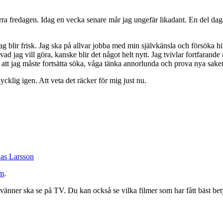
ra fredagen. Idag en vecka senare mår jag ungefär likadant. En del dagar
g blir frisk. Jag ska på allvar jobba med min självkänsla och försöka hi
s vad jag vill göra, kanske blir det något helt nytt. Jag tvivlar fortfaran
t att jag måste fortsätta söka, våga tänka annorlunda och prova nya saker
klig igen. Att veta det räcker för mig just nu.
as Larsson
em
.
änner ska se på TV. Du kan också se vilka filmer som har fått bäst bet