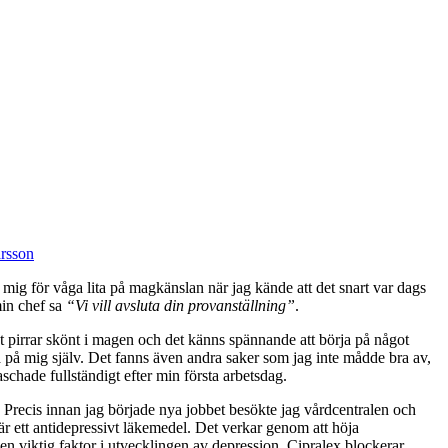
rsson
ig för våga lita på magkänslan när jag kände att det snart var dags
min chef sa
“Vi vill avsluta din provanställning”
.
et pirrar skönt i magen och det känns spännande att börja på något
 på mig själv. Det fanns även andra saker som jag inte mådde bra av,
aschade fullständigt efter min första arbetsdag.
g. Precis innan jag började nya jobbet besökte jag vårdcentralen och
 är ett antidepressivt läkemedel. Det verkar genom att höja
en viktig faktor i utvecklingen av depression. Cipralex blockerar