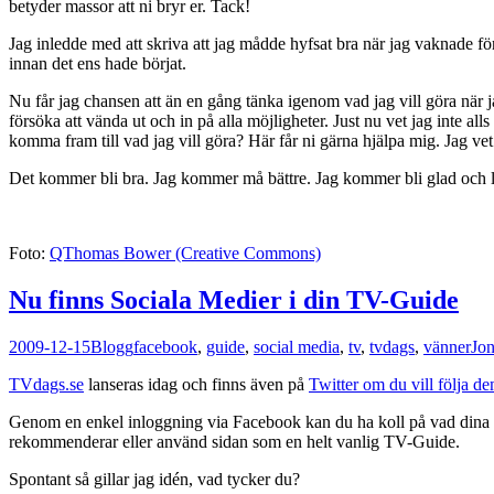
betyder massor att ni bryr er. Tack!
Jag inledde med att skriva att jag mådde hyfsat bra när jag vaknade för
innan det ens hade börjat.
Nu får jag chansen att än en gång tänka igenom vad jag vill göra när ja
försöka att vända ut och in på alla möjligheter. Just nu vet jag inte all
komma fram till vad jag vill göra? Här får ni gärna hjälpa mig. Jag ve
Det kommer bli bra. Jag kommer må bättre. Jag kommer bli glad och lyc
Foto:
QThomas Bower (Creative Commons)
Nu finns Sociala Medier i din TV-Guide
2009-12-15
Blogg
facebook
,
guide
,
social media
,
tv
,
tvdags
,
vänner
Jon
TVdags.se
lanseras idag och finns även på
Twitter om du vill följa d
Genom en enkel inloggning via Facebook kan du ha koll på vad dina v
rekommenderar eller använd sidan som en helt vanlig TV-Guide.
Spontant så gillar jag idén, vad tycker du?