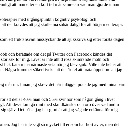
 vanligt att man efter en kort tid mår sämre än vad man gjorde innan
koterapier med utgångspunkt i kognitiv psykologi och
att det krävdes att jag skulle må såhär dåligt för att börja med terapi.
 som ett fruktansvärt misslyckande att sjukskriva sig efter första dagen
nya jobb och berättade om det på Twitter och Facebook kändes det
 stor sak för mig. Livet är inte alltid rosa skimrande moln och
 fick bara mina närmaste veta när jag blev sjuk. Ville inte heller att
r. Några kommer säkert tycka att det är fel att prata öppet om att jag
 jag mår nu. Innan jag skrev det här inlägget pratade jag med mina barn
 tror att det är 40% män och 55% kvinnor som någon gång i livet
bbigt. Att dessutom gå runt med skuldkänslor och oro över vad andra
 sig själv. Det bästa jag har gjort är att jag vågade erkänna för mig
men. Jag har inte sagt så mycket till er som har hört av er, men det