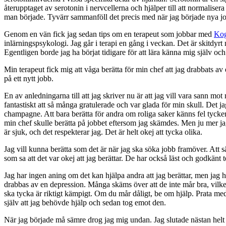
återupptaget av serotonin i nervcellerna och hjälper till att normalise
man började. Tyvärr sammanföll det precis med när jag började nya jo
Genom en vän fick jag sedan tips om en terapeut som jobbar med
Kog
inlärningspsykologi. Jag går i terapi en gång i veckan. Det är skitdyrt m
Egentligen borde jag ha börjat tidigare för att lära känna mig själv och
Min terapeut fick mig att våga berätta för min chef att jag drabbats av
på ett nytt jobb.
En av anledningarna till att jag skriver nu är att jag vill vara sann m
fantastiskt att så många gratulerade och var glada för min skull. Det ja
champagne. Att bara berätta för andra om roliga saker känns fel tycker 
min chef skulle berätta på jobbet eftersom jag skämdes. Men ju mer jag 
är sjuk, och det respekterar jag. Det är helt okej att tycka olika.
Jag vill kunna berätta som det är när jag ska söka jobb framöver. Att 
som sa att det var okej att jag berättar. De har också läst och godkänt 
Jag har ingen aning om det kan hjälpa andra att jag berättar, men ja
drabbas av en depression. Många skäms över att de inte mår bra, vilket
ska tycka är riktigt kämpigt. Om du mår dåligt, be om hjälp. Prata med e
själv att jag behövde hjälp och sedan tog emot den.
När jag började må sämre drog jag mig undan. Jag slutade nästan helt a