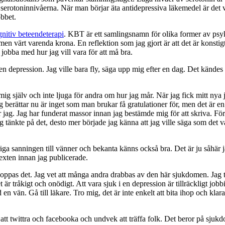
ra serotoninnivåerna. När man börjar äta antidepressiva läkemedel är det
bbet.
nitiv beteendeterapi
. KBT är ett samlingsnamn för olika former av psy
en värt varenda krona. En reflektion som jag gjort är att det är konstigt 
 jobba med hur jag vill vara för att må bra.
 en depression. Jag ville bara fly, säga upp mig efter en dag. Det kändes
ot mig själv och inte ljuga för andra om hur jag mår. När jag fick mitt 
g berättar nu är inget som man brukar få gratulationer för, men det är en
jag. Jag har funderat massor innan jag bestämde mig för att skriva. Först
tänkte på det, desto mer började jag känna att jag ville säga som det va
säga sanningen till vänner och bekanta känns också bra. Det är ju såhär
texten innan jag publicerade.
g hoppas det. Jag vet att många andra drabbas av den här sjukdomen. Jag
 är tråkigt och onödigt. Att vara sjuk i en depression är tillräckligt jo
n vän. Gå till läkare. Tro mig, det är inte enkelt att bita ihop och klara
tt twittra och facebooka och undvek att träffa folk. Det beror på sjukdo