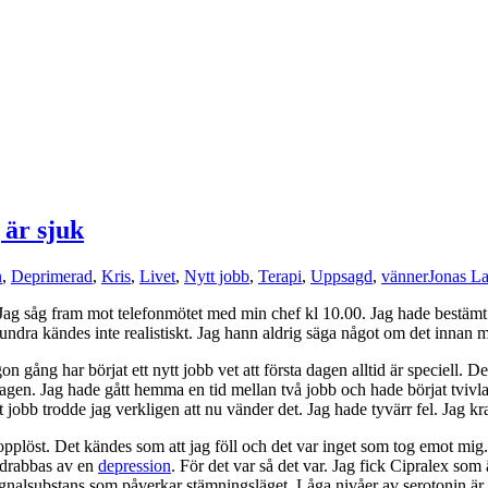
 är sjuk
n
,
Deprimerad
,
Kris
,
Livet
,
Nytt jobb
,
Terapi
,
Uppsagd
,
vänner
Jonas La
Jag såg fram mot telefonmötet med min chef kl 10.00. Jag hade bestämt m
 hundra kändes inte realistiskt. Jag hann aldrig säga något om det innan 
 gång har börjat ett nytt jobb vet att första dagen alltid är speciell. D
agen. Jag hade gått hemma en tid mellan två jobb och hade börjat tvivla
t jobb trodde jag verkligen att nu vänder det. Jag hade tyvärr fel. Jag kr
 hopplöst. Det kändes som att jag föll och det var inget som tog emot mi
 drabbas av en
depression
. För det var så det var. Jag fick Cipralex som
signalsubstans som påverkar stämningsläget. Låga nivåer av serotonin är 