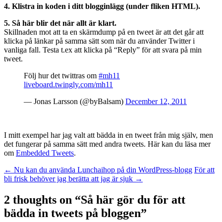
4. Klistra in koden i ditt blogginlägg (under fliken HTML).
5. Så här blir det när allt är klart.
Skillnaden mot att ta en skärmdump på en tweet är att det går att
klicka på länkar på samma sätt som när du använder Twitter i
vanliga fall. Testa t.ex att klicka på “Reply” för att svara på min
tweet.
Följ hur det twittras om
#mh11
liveboard.twingly.com/mh11
— Jonas Larsson (@byBalsam)
December 12, 2011
I mitt exempel har jag valt att bädda in en tweet från mig själv, men
det fungerar på samma sätt med andra tweets. Här kan du läsa mer
om
Embedded Tweets
.
Post
←
Nu kan du använda Lunchaihop på din WordPress-blogg
För att
bli frisk behöver jag berätta att jag är sjuk
→
navigation
2 thoughts on “
Så här gör du för att
bädda in tweets på bloggen
”