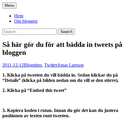
Skip
Menu
to
You. Me. We.
content
Hem
Om bloggen
Search
for:
Så här gör du för att bädda in tweets på
bloggen
2011-12-12
Blogg
tips
,
Twitter
Jonas Larsson
1. Klicka på tweeten du vill bädda in. Sedan klickar du på
“Details” (klicka på bilden nedan om du vill se den större).
2. Klicka på “Embed this tweet”
3. Kopiera koden i rutan. Innan du gör det kan du justera
positionen av texten runt tweeten.